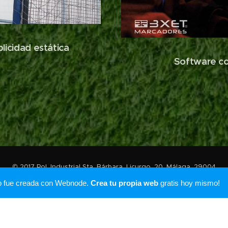
licidad estática
Software co
© 2017 Pol. Industrial Sta. Bárbara. Licurgo, 20. Málaga, 29004
Creado con
Webnode
b fue creada con Webnode.
Crea tu propia web
gratis hoy mismo!